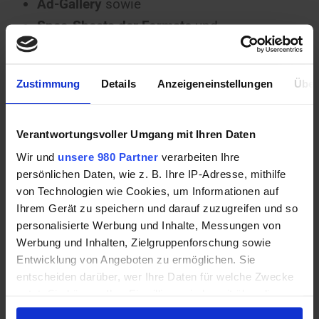
Ad-Gallery
sowie
Spec-Sheets der Formate
und
Mockups
bereitstellt,
damit sich Werbekunden visuell überzeugen
Zustimmung
Details
Anzeigeneinstellungen
Über
oder inspirieren lassen können, welche
Möglichkeiten und Features mit Fortune
Verantwortungsvoller Umgang mit Ihren Daten
realisierbar sind.
Wir und
unsere 980 Partner
verarbeiten Ihre
persönlichen Daten, wie z. B. Ihre IP-Adresse, mithilfe
von Technologien wie Cookies, um Informationen auf
Ihrem Gerät zu speichern und darauf zuzugreifen und so
personalisierte Werbung und Inhalte, Messungen von
Werbung und Inhalten, Zielgruppenforschung sowie
Entwicklung von Angeboten zu ermöglichen. Sie
entscheiden darüber, wer Ihre Daten für welche Zwecke
nutzt. Sie können Ihre Einwilligung jederzeit über die
Cookie-Erklärung oder durch Klicken auf das Privacy